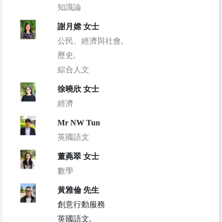
知識論
謝月嫦 女士
公民、經濟與社會,
歷史,
綜合人文
徐曉欣 女士
經濟
Mr NW Tun
英國語文
董蕘翠 女士
數學
黃雅倫 先生
創意行動服務
英國語文,