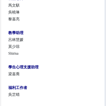
馬文騏
吳曉琳
黎嘉亮
教學助理
呂林慧媛
莫少琼
Shirisa
學生心理支援助理
梁嘉喬
福利工作者
吳芷晴