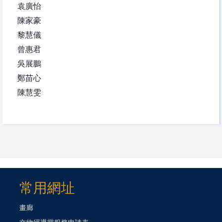
袁廣怡
陳家豪
黎慧儀
曾惠君
吳展鵬
鄭苗心
陳慧雯
常用網址
畫廊