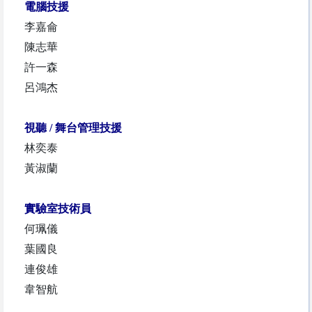
電腦技援
李嘉侖
陳志華
許一森
呂鴻杰
視聽 / 舞台管理技援
林奕泰
黃淑蘭
實驗室技術員
何珮儀
葉國良
連俊雄
韋智航