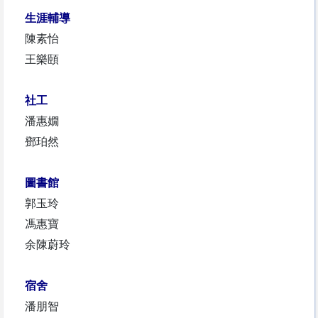
生涯輔導
陳素怡
王樂頤
社工
潘惠嫺
鄧珀然
圖書館
郭玉玲
馮惠寶
余陳蔚玲
宿舍
潘朋智