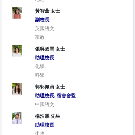
黃智葦 女士
副校長
英國語文,
宗教
張吳碧雲 女士
助理校長
化學,
科學
郭郭佩貞 女士
助理校長, 宿舍舍監
中國語文
楊浩霖 先生
助理校長
生物,