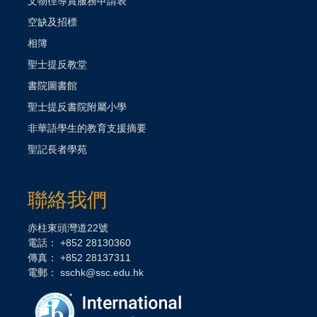
文物徑導賞服務申請表
空缺及招標
相簿
聖士提反教堂
書院圖書館
聖士提反書院附屬小學
非華語學生的教育支援摘要
聖記長者學苑
聯絡我們
赤柱東頭灣道22號
電話： +852 28130360
傳真： +852 28137311
電郵：
sschk@ssc.edu.hk