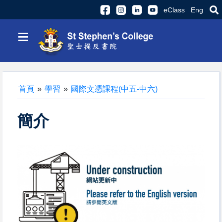
eClass
Eng
≡
首頁
»
學習
»
國際文憑課程(中五-中六)
簡介