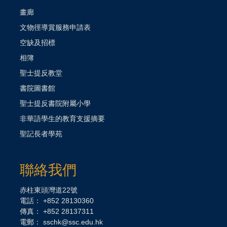
畫廊
文物徑導賞服務申請表
空缺及招標
相簿
聖士提反教堂
書院圖書館
聖士提反書院附屬小學
非華語學生的教育支援摘要
聖記長者學苑
聯絡我們
赤柱東頭灣道22號
電話： +852 28130360
傳真： +852 28137311
電郵：
sschk@ssc.edu.hk