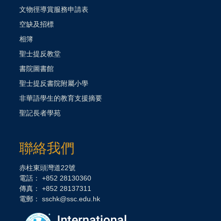
文物徑導賞服務申請表
空缺及招標
相簿
聖士提反教堂
書院圖書館
聖士提反書院附屬小學
非華語學生的教育支援摘要
聖記長者學苑
聯絡我們
赤柱東頭灣道22號
電話： +852 28130360
傳真： +852 28137311
電郵：
sschk@ssc.edu.hk