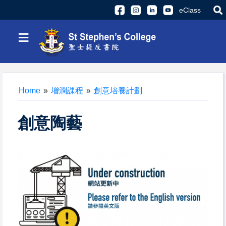
eClass
≡
Home
»
增潤課程
»
創意培養計劃
創意陶藝